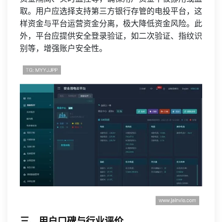
取。用户应选择支持第三方银行存管的电投平台，这
样资金与平台运营资金分离，极大降低资金风险。此
外，平台应提供安全登录验证，如二次验证、指纹识
别等，增强账户安全性。
三、用户口碑与行业评价