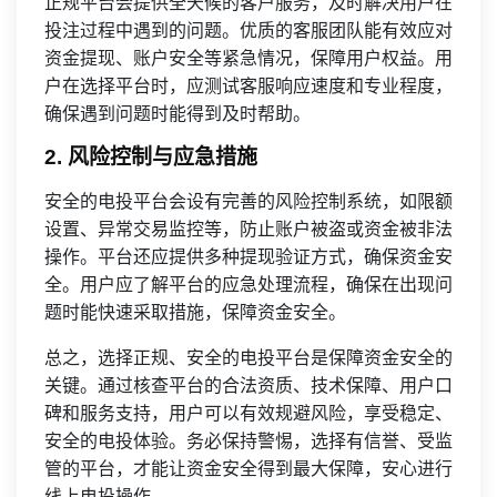
正规平台会提供全天候的客户服务，及时解决用户在
投注过程中遇到的问题。优质的客服团队能有效应对
资金提现、账户安全等紧急情况，保障用户权益。用
户在选择平台时，应测试客服响应速度和专业程度，
确保遇到问题时能得到及时帮助。
2. 风险控制与应急措施
安全的电投平台会设有完善的风险控制系统，如限额
设置、异常交易监控等，防止账户被盗或资金被非法
操作。平台还应提供多种提现验证方式，确保资金安
全。用户应了解平台的应急处理流程，确保在出现问
题时能快速采取措施，保障资金安全。
总之，选择正规、安全的电投平台是保障资金安全的
关键。通过核查平台的合法资质、技术保障、用户口
碑和服务支持，用户可以有效规避风险，享受稳定、
安全的电投体验。务必保持警惕，选择有信誉、受监
管的平台，才能让资金安全得到最大保障，安心进行
线上电投操作。