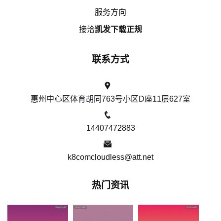
服务方向
接洽
凯发下载正规
联系方式
惠州中心区体育胡同763号小区D座11层627室
14407472883
k8comcloudless@att.net
热门资讯