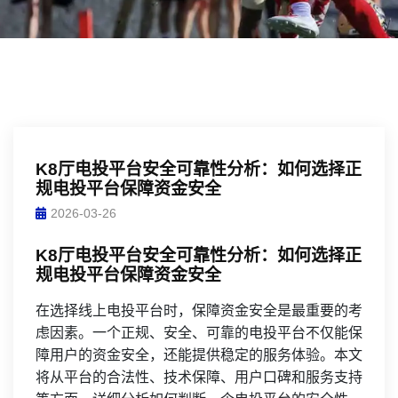
K8厅电投平台安全可靠性分析：如何选择正
规电投平台保障资金安全
2026-03-26
K8厅电投平台安全可靠性分析：如何选择正
规电投平台保障资金安全
在选择线上电投平台时，保障资金安全是最重要的考
虑因素。一个正规、安全、可靠的电投平台不仅能保
障用户的资金安全，还能提供稳定的服务体验。本文
将从平台的合法性、技术保障、用户口碑和服务支持