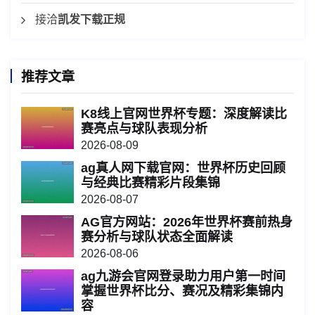
接洽
凯发下载正规
推荐文章
K8线上官网世界杯专题：深度解读比
赛亮点与球队表现分析
2026-08-09
ag真人网下载官网：世界杯历史回顾
与经典比赛精彩片段集锦
2026-08-07
AG官方网站：2026年世界杯赛前热身
赛分析与球队状态全面解读
2026-08-06
ag九游会官网登录助力用户第一时间
掌握世界杯比分、赛况及精彩集锦内
容