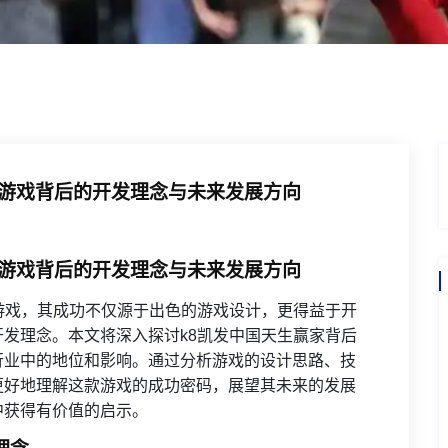
秘游戏背后的开发理念与未来发展方向
秘游戏背后的开发理念与未来发展方向
游戏，其成功不仅源于出色的游戏设计，更得益于开
发理念。本文将深入探讨k8凯发中国天生赢家背后
行业中的地位和影响。通过分析游戏的设计思路、技
更好地理解这款游戏的成功密码，展望其未来的发展
中获得有价值的启示。