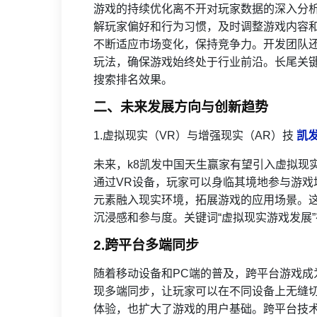
游戏的持续优化离不开对玩家数据的深入分析
解玩家偏好和行为习惯，及时调整游戏内容
不断适应市场变化，保持竞争力。开发团队
玩法，确保游戏始终处于行业前沿。长尾关键
搜索排名效果。
二、未来发展方向与创新趋势
1.虚拟现实（VR）与增强现实（AR）技
凯
未来，k8凯发中国天生赢家有望引入虚拟现
通过VR设备，玩家可以身临其境地参与游戏
元素融入现实环境，拓展游戏的应用场景。
沉浸感和参与度。关键词“虚拟现实游戏发展
2.跨平台多端同步
随着移动设备和PC端的普及，跨平台游戏成
现多端同步，让玩家可以在不同设备上无缝
体验，也扩大了游戏的用户基础。跨平台技