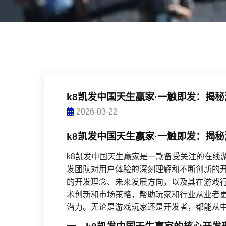
k8凯发中国天生赢家·一触即发：揭
2026-03-22
k8凯发中国天生赢家·一触即发：揭
k8凯发中国天生赢家是一款备受关注的在线
发团队对用户体验的深刻理解和不断创新的开
的开发理念、未来发展方向，以及其在游戏
术创新和市场策略，帮助玩家和行业从业者
潜力。无论是游戏玩家还是开发者，都能从