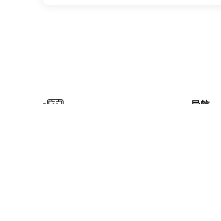
导航
知道
凯
凯发地址 - (中国)江苏凯发地址控股集
项目成
团有限公司欢迎您，一起来感受凯发
新闻播
线上官网带来的快乐！欢迎来到凯发
地址和我们一起体验凯发下载正规、
服务方
凯发线上登陆最优质的在线服
接洽
凯
务！！！