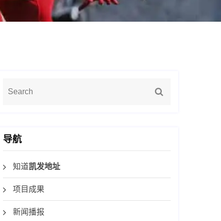
导航
知道
凯发地址
项目成果
新闻播报