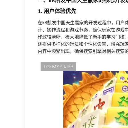
一、k8凯发中国天生赢家的核心开发
1. 用户体验优先
在k8凯发中国天生赢家的开发过程中，用户
计、操作流程和游戏节奏，确保玩家在游戏
作逻辑清晰，极大地降低了新手的学习门槛
还提供多样化的玩法和个性化设置，增强玩家
内容中频繁出现，确保搜索引擎对相关搜索