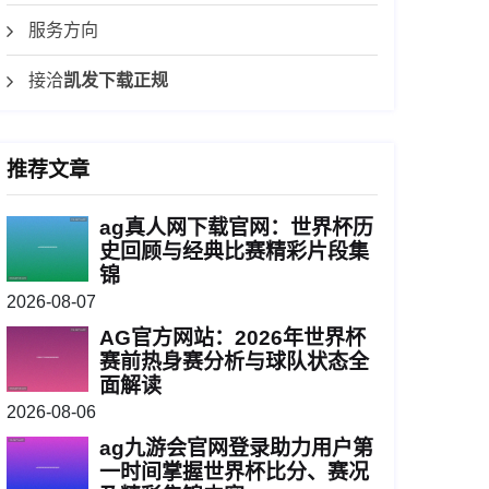
服务方向
接洽
凯发下载正规
推荐文章
ag真人网下载官网：世界杯历
史回顾与经典比赛精彩片段集
锦
2026-08-07
AG官方网站：2026年世界杯
赛前热身赛分析与球队状态全
面解读
2026-08-06
ag九游会官网登录助力用户第
一时间掌握世界杯比分、赛况