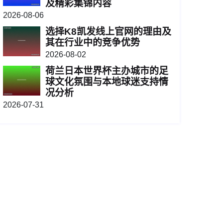
及精彩集锦内容
2026-08-06
选择K8凯发线上官网的理由及
其在行业中的竞争优势
2026-08-02
荷兰日本世界杯主办城市的足
球文化氛围与本地球迷支持情
况分析
2026-07-31