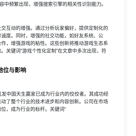
内容中频繁出现，增强搜索引擎的相关性识别能力。
社交互动的增强。通过分析玩家偏好，提供定制化的
忠诚度。同时，增强的社交功能，如好友系统、公
合作，增强游戏的粘性。这些创新将推动游戏生态系
。关键词“游戏个性化定制”在文章中多次出现，符
地位与影响
凯发中国天生赢家已成为行业内的佼佼者。其成功经
推动了整个行业的技术进步和内容创新。公司在市场
位，成为行业的标杆。关键词“