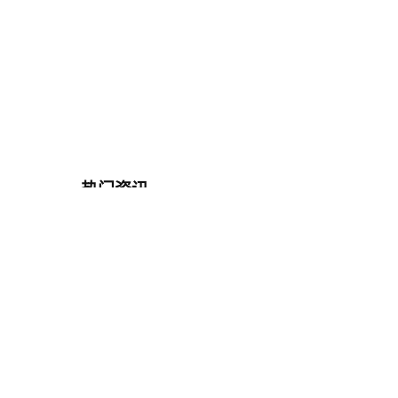
热门资讯
号小区D