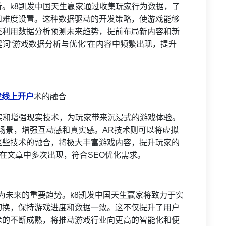
。k8凯发中国天生赢家通过收集玩家行为数据，了
和难度设置。这种数据驱动的开发策略，使游戏能够
还利用数据分析预测未来趋势，提前布局新内容和新
词“游戏数据分析与优化”在内容中频繁出现，提升
发线上开户
术的融合
实和增强现实技术，为玩家带来沉浸式的游戏体验。
场景，增强互动感和真实感。AR技术则可以将虚拟
这些技术的融合，将极大丰富游戏内容，提升玩家的
”在文章中多次出现，符合SEO优化需求。
为未来的重要趋势。k8凯发中国天生赢家将致力于实
切换，保持游戏进度和数据一致。这不仅提升了用户
术的不断成熟，将推动游戏行业向更高的智能化和便