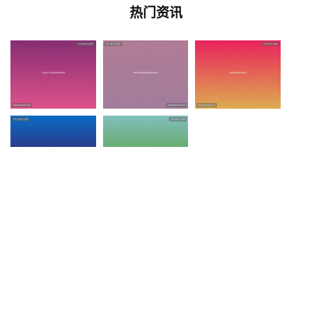
热门资讯
Copyright © 2026 - 版权所有
凯发地址 - (中国)江苏凯发地址控
股集团有限公司欢迎您
SiteMap