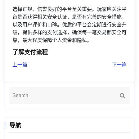
选择正规、信誉良好的平台至关重要。玩家应关注平
台是否获得相关安全认证，是否有完善的安全措施，
以及用户评价和口碑。优质的平台会定期进行安全升
级，提供多样的支付选择，确保每一笔交易都安全可
靠，最大程度保障个人资金和隐私。
了解支付流程
上一篇
下一篇
导航