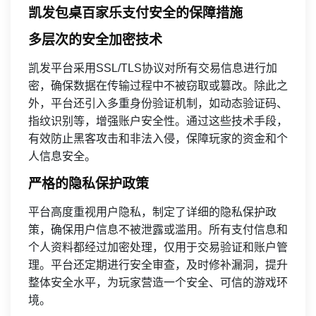
凯发包桌百家乐支付安全的保障措施
多层次的安全加密技术
凯发平台采用SSL/TLS协议对所有交易信息进行加
密，确保数据在传输过程中不被窃取或篡改。除此之
外，平台还引入多重身份验证机制，如动态验证码、
指纹识别等，增强账户安全性。通过这些技术手段，
有效防止黑客攻击和非法入侵，保障玩家的资金和个
人信息安全。
严格的隐私保护政策
平台高度重视用户隐私，制定了详细的隐私保护政
策，确保用户信息不被泄露或滥用。所有支付信息和
个人资料都经过加密处理，仅用于交易验证和账户管
理。平台还定期进行安全审查，及时修补漏洞，提升
整体安全水平，为玩家营造一个安全、可信的游戏环
境。