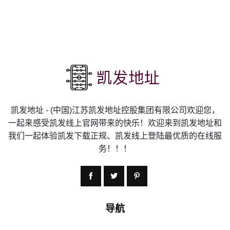
凯发地址 - (中国)江苏凯发地址控股集团有限公司欢迎您，
一起来感受凯发线上官网带来的快乐！欢迎来到凯发地址和
我们一起体验凯发下载正规、凯发线上登陆最优质的在线服
务！！！
导航