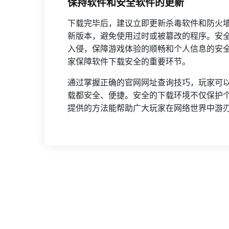
保持软件和安全软件的更新
下载完毕后，建议立即更新杀毒软件和防火
新版本，避免使用过时或被篡改的程序。安
入侵，保障游戏体验的顺畅和个人信息的安
家保障软件下载安全的重要环节。
通过掌握正确的官网网址查询技巧，玩家可
载都安全、便捷。安全的下载环境不仅保护
提供的方法能帮助广大玩家在网络世界中游