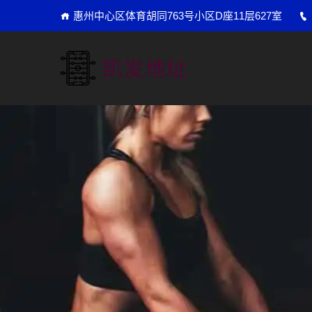
惠州中心区体育胡同763号小区D座11层627室