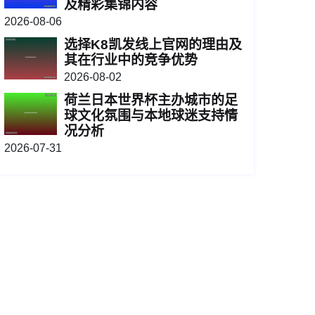
及精彩集锦内容
2026-08-06
选择K8凯发线上官网的理由及
其在行业中的竞争优势
2026-08-02
荷兰日本世界杯主办城市的足
球文化氛围与本地球迷支持情
况分析
2026-07-31