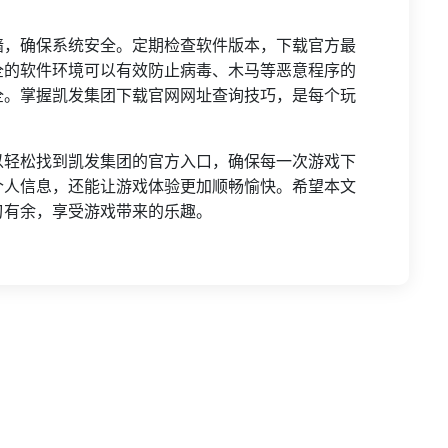
墙，确保系统安全。定期检查软件版本，下载官方最
全的软件环境可以有效防止病毒、木马等恶意程序的
全。掌握凯发集团下载官网网址查询技巧，是每个玩
以轻松找到凯发集团的官方入口，确保每一次游戏下
个人信息，还能让游戏体验更加顺畅愉快。希望本文
刃有余，享受游戏带来的乐趣。