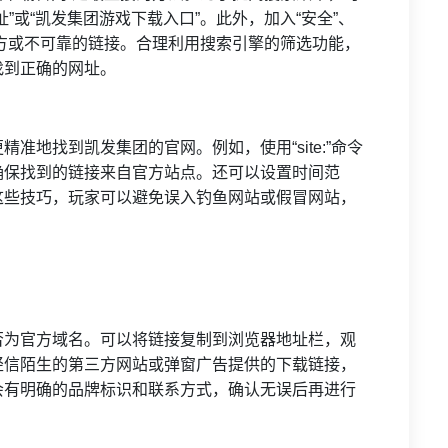
”或“凯发集团游戏下载入口”。此外，加入“安全”、
官方或不可靠的链接。合理利用搜索引擎的筛选功能，
找到正确的网址。
准地找到凯发集团的官网。例如，使用“site:”命令
确保找到的链接来自官方站点。还可以设置时间范
这些技巧，玩家可以避免误入钓鱼网站或假冒网站，
否为官方域名。可以将链接复制到浏览器地址栏，观
轻信陌生的第三方网站或弹窗广告提供的下载链接，
会有明确的品牌标识和联系方式，确认无误后再进行