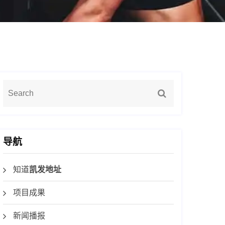
导航
知道
凯发地址
项目成果
新闻播报