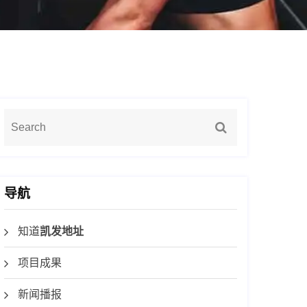
导航
知道
凯发地址
项目成果
新闻播报