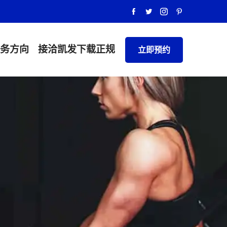
务方向
接洽
凯发下载正规
立即预约