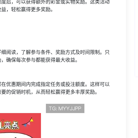
额度后，可以获得额外的彩金或实物奖励。这类活动
收益，轻松赢得更多奖励。
仔细阅读，了解参与条件、奖励方式及时间限制。只
励，确保每次参与都能获得最大收益。
保在优惠期间内完成指定任务或投注额度。这样可以
重要的促销时机，从而轻松赢得更多丰厚奖励。