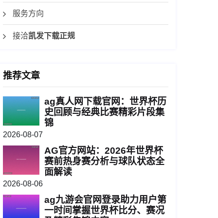
服务方向
接洽
凯发下载正规
推荐文章
ag真人网下载官网：世界杯历
史回顾与经典比赛精彩片段集
锦
2026-08-07
AG官方网站：2026年世界杯
赛前热身赛分析与球队状态全
面解读
2026-08-06
ag九游会官网登录助力用户第
一时间掌握世界杯比分、赛况