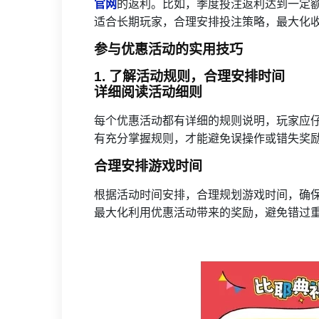
官网
的返利。比如，季度投注返利达到一定
适合长期玩家，合理安排投注策略，最大化
参与优惠活动的实用技巧
1. 了解活动规则，合理安排时间
详细阅读活动细则
每个优惠活动都有详细的规则说明，玩家应
有充分掌握规则，才能避免误操作或错失奖
合理安排游戏时间
根据活动时间安排，合理规划游戏时间，确
最大化利用优惠活动带来的奖励，避免错过