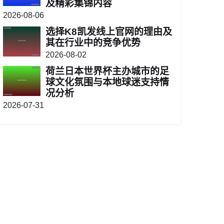
及精彩集锦内容
2026-08-06
选择K8凯发线上官网的理由及
其在行业中的竞争优势
2026-08-02
荷兰日本世界杯主办城市的足
球文化氛围与本地球迷支持情
况分析
2026-07-31