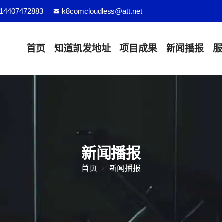
14407472883
k8comcloudless@att.net
首页
知道
凯发地址
项目成果
新闻播报
服
新闻播报
首页
新闻播报