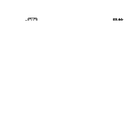
导航
知道
凯
凯发地址 - (中国)江苏凯发地址控股集
项目成
团有限公司欢迎您，一起来感受凯发
新闻播
线上官网带来的快乐！欢迎来到凯发
地址和我们一起体验凯发下载正规、
服务方
凯发线上登陆最优质的在线服
接洽
凯
务！！！