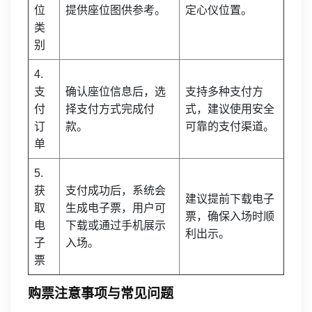
位
提供座位图供参考。
定心仪位置。
类
别
4.
支
确认座位信息后，选
支持多种支付方
付
择支付方式完成付
式，建议使用安全
订
款。
可靠的支付渠道。
单
5.
获
支付成功后，系统会
建议提前下载电子
取
生成电子票，用户可
票，确保入场时顺
电
下载或通过手机展示
利出示。
子
入场。
票
购票注意事项与常见问题