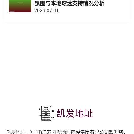
氛围与本地球迷支持情况分析
2026-07-31
凯发地址 - (中国)江苏凯发地址控股集团有限公司欢迎您，