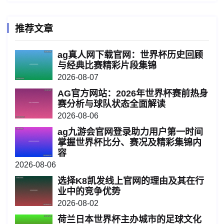
推荐文章
ag真人网下载官网：世界杯历史回顾
与经典比赛精彩片段集锦
2026-08-07
AG官方网站：2026年世界杯赛前热身
赛分析与球队状态全面解读
2026-08-06
ag九游会官网登录助力用户第一时间
掌握世界杯比分、赛况及精彩集锦内
容
2026-08-06
选择K8凯发线上官网的理由及其在行
业中的竞争优势
2026-08-02
荷兰日本世界杯主办城市的足球文化