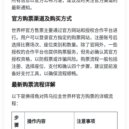
所有信息以官方公布为准，建议及时关注官方渠道的
最新通知。
官方购票渠道及购买方式
世界杯官方售票主要通过官方网站和授权合作平台进
行。用户可以登录官方指定的购票网站，注册账号后
选择比赛场次、座位类别和数量。除了官网外，一些
授权的合作平台也提供购票服务，但务必确认其官方
授权资格，以防假票或诈骗风险。购票流程一般包括
注册、选择座位、支付和确认四个步骤，建议提前准
备好支付工具，以确保流程顺畅。
最新购票流程详解
以下是佛得角对阵乌拉圭世界杯官方购票的详细流
程：
步
操作内容
注意事项
骤