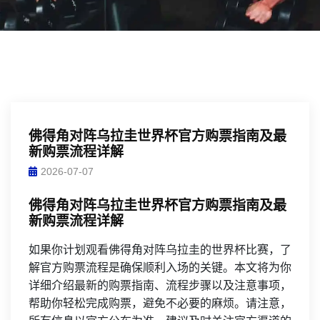
佛得角对阵乌拉圭世界杯官方购票指南及最
新购票流程详解
2026-07-07
佛得角对阵乌拉圭世界杯官方购票指南及最
新购票流程详解
如果你计划观看佛得角对阵乌拉圭的世界杯比赛，了
解官方购票流程是确保顺利入场的关键。本文将为你
详细介绍最新的购票指南、流程步骤以及注意事项，
帮助你轻松完成购票，避免不必要的麻烦。请注意，