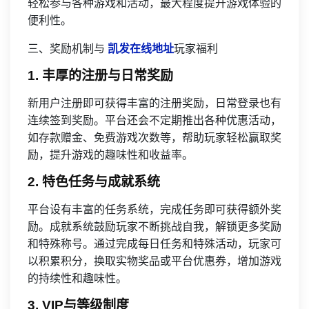
轻松参与各种游戏和活动，最大程度提升游戏体验的
便利性。
三、奖励机制与
凯发在线地址
玩家福利
1. 丰厚的注册与日常奖励
新用户注册即可获得丰富的注册奖励，日常登录也有
连续签到奖励。平台还会不定期推出各种优惠活动，
如存款赠金、免费游戏次数等，帮助玩家轻松赢取奖
励，提升游戏的趣味性和收益率。
2. 特色任务与成就系统
平台设有丰富的任务系统，完成任务即可获得额外奖
励。成就系统鼓励玩家不断挑战自我，解锁更多奖励
和特殊称号。通过完成每日任务和特殊活动，玩家可
以积累积分，换取实物奖品或平台优惠券，增加游戏
的持续性和趣味性。
3. VIP与等级制度