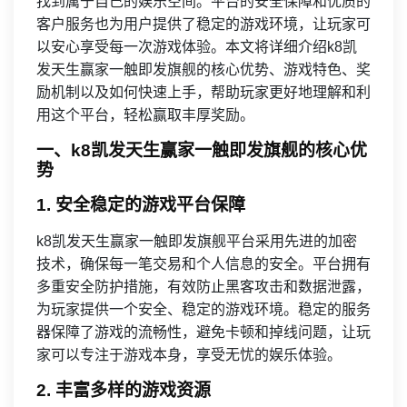
找到属于自己的娱乐空间。平台的安全保障和优质的
客户服务也为用户提供了稳定的游戏环境，让玩家可
以安心享受每一次游戏体验。本文将详细介绍k8凯
发天生赢家一触即发旗舰的核心优势、游戏特色、奖
励机制以及如何快速上手，帮助玩家更好地理解和利
用这个平台，轻松赢取丰厚奖励。
一、k8凯发天生赢家一触即发旗舰的核心优
势
1. 安全稳定的游戏平台保障
k8凯发天生赢家一触即发旗舰平台采用先进的加密
技术，确保每一笔交易和个人信息的安全。平台拥有
多重安全防护措施，有效防止黑客攻击和数据泄露，
为玩家提供一个安全、稳定的游戏环境。稳定的服务
器保障了游戏的流畅性，避免卡顿和掉线问题，让玩
家可以专注于游戏本身，享受无忧的娱乐体验。
2. 丰富多样的游戏资源