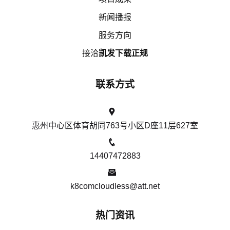
新闻播报
服务方向
接洽
凯发下载正规
联系方式
惠州中心区体育胡同763号小区D座11层627室
14407472883
k8comcloudless@att.net
热门资讯