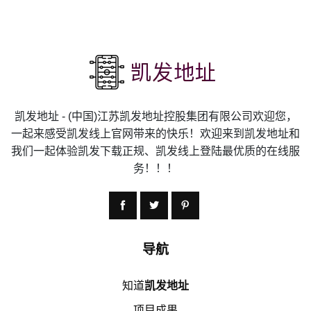
凯发地址 - (中国)江苏凯发地址控股集团有限公司欢迎您，
一起来感受凯发线上官网带来的快乐！欢迎来到凯发地址和
我们一起体验凯发下载正规、凯发线上登陆最优质的在线服
务！！！
导航
知道
凯发地址
项目成果