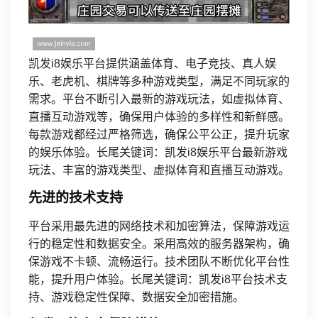
凯发i8娱乐平台提供涵盖体育、电子竞技、真人娱
乐、老虎机、棋牌等多种游戏类型，满足不同玩家的
需求。平台不断引入最新的游戏玩法，如虚拟体育、
直播互动游戏等，确保用户体验的多样性和新鲜感。
每款游戏都经过严格筛选，确保公平公正，提升玩家
的娱乐体验。长尾关键词：凯发i8娱乐平台最新游戏
玩法、丰富的游戏类型、虚拟体育和直播互动游戏。
先进的技术支持
平台采用最先进的网络技术和加密算法，保障游戏运
行的稳定性和数据安全。采用高效的服务器架构，确
保游戏不卡顿、流畅运行。技术团队不断优化平台性
能，提升用户体验。长尾关键词：凯发i8平台技术支
持、游戏稳定性保障、数据安全加密措施。