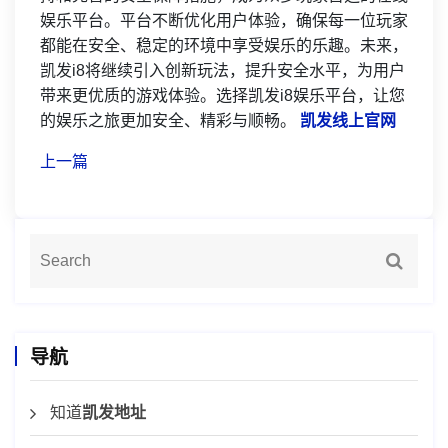
娱乐平台。平台不断优化用户体验，确保每一位玩家
都能在安全、稳定的环境中享受娱乐的乐趣。未来，
凯发i8将继续引入创新玩法，提升安全水平，为用户
带来更优质的游戏体验。选择凯发i8娱乐平台，让您
的娱乐之旅更加安全、精彩与顺畅。
凯发线上官网
上一篇
导航
知道
凯发地址