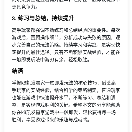
更具竞争力。
3. 练习与总结，持续提升
高手玩家都强调不断练习和总结经验的重要性。每次
游戏后，回顾操作细节，分析成功与失败的原因，逐
步完善自己的玩法策略。持续学习和实践，是实现快
速提升的最佳途径。只有不断积累实战经验，才能在
一触即发玩法中游刃有余，轻松取胜。
结语
掌握k8凯发赢家一触即发玩法的核心技巧，借鉴高
手玩家的实战经验，结合科学的策略制定，普通玩家
也能在游戏中快速提升水平。不断练习、总结和调
整，是实现游戏胜利的关键。希望本文的分享能帮助
你在k8凯发赢家游戏中一触即发，轻松赢得每一场
胜利，享受游戏带来的乐趣与成就感。