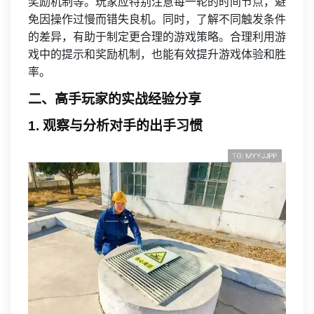
奖励机制等。玩家应特别注意每一轮的时间节点，避
免因操作过慢而错失良机。同时，了解不同触发条件
的差异，有助于制定更合理的游戏策略。合理利用游
戏中的提示和奖励机制，也能有效提升游戏体验和胜
率。
二、高手玩家的实战经验分享
1. 观察与分析对手的出手习惯