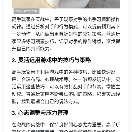
高手玩家在实战中，善于观察对手的出手习惯和操作
规律。通过分析对手的行为模式，可以提前预判其下
一步动作，从而做出更有针对性的应对策略。普通玩
家应多练习观察技巧，记录对手的操作特点，逐步提
升自己的判断能力。
2. 灵活运用游戏中的技巧与策略
高手玩家善于利用游戏中的各种技巧，比如快速反
应、合理布局、心理战术等。在一触即发玩法中，灵
活运用这些技巧，可以有效打乱对手的节奏，掌握主
动权。普通玩家应不断尝试不同的策略，积累实战经
验，找到最适合自己的玩法方式。
3. 心态调整与压力管理
在激烈的实战中，保持良好的心态尤为重要。高手玩