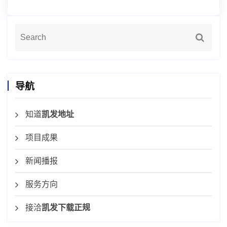
导航
知道
凯发地址
项目成果
新闻播报
服务方向
接洽
凯发下载正规