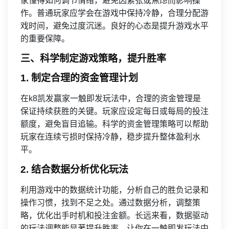
家懂得如何调节情绪，避免因紧张或焦虑而影响操
作。普通玩家应学会在游戏中保持冷静，合理分配游
戏时间，避免过度沉迷。良好的心态是提升游戏水平
的重要保障。
三、科学制定游戏策略，提升胜率
1. 制定合理的资金管理计划
在k8凯发赢家一触即发玩法中，合理的资金管理是
保证持续获胜的关键。玩家应设定每日或每局的投注
额度，避免盲目追输。科学的资金管理策略可以帮助
玩家在连续亏损时保持冷静，稳步提升整体盈利水
平。
2. 结合数据分析优化玩法
利用游戏中的数据统计功能，分析自己的胜负记录和
操作习惯，找到不足之处。通过数据分析，调整策
略，优化出手时机和投注金额。长远来看，数据驱动
的玩法调整能显著提升胜率，让你在一触即发玩法中