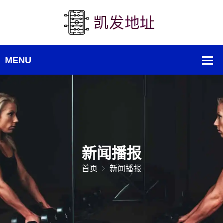
新闻播报
首页
新闻播报