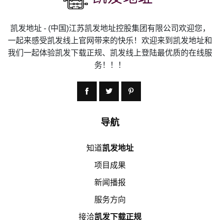
凯发地址 - (中国)江苏凯发地址控股集团有限公司欢迎您，
一起来感受凯发线上官网带来的快乐！欢迎来到凯发地址和
我们一起体验凯发下载正规、凯发线上登陆最优质的在线服
务！！！
导航
知道
凯发地址
项目成果
新闻播报
服务方向
接洽
凯发下载正规