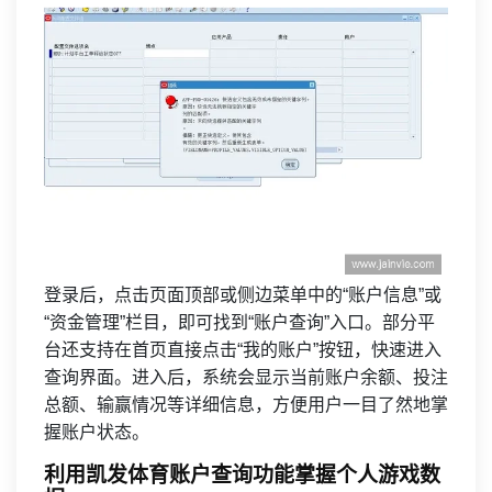
登录后，点击页面顶部或侧边菜单中的“账户信息”或
“资金管理”栏目，即可找到“账户查询”入口。部分平
台还支持在首页直接点击“我的账户”按钮，快速进入
查询界面。进入后，系统会显示当前账户余额、投注
总额、输赢情况等详细信息，方便用户一目了然地掌
握账户状态。
利用凯发体育账户查询功能掌握个人游戏数