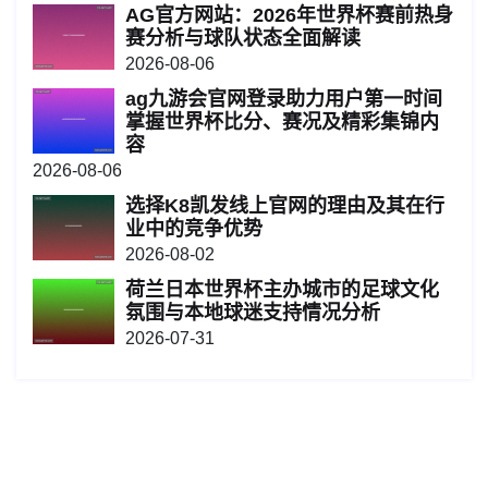
AG官方网站：2026年世界杯赛前热身
赛分析与球队状态全面解读
2026-08-06
ag九游会官网登录助力用户第一时间
掌握世界杯比分、赛况及精彩集锦内
容
2026-08-06
选择K8凯发线上官网的理由及其在行
业中的竞争优势
2026-08-02
荷兰日本世界杯主办城市的足球文化
氛围与本地球迷支持情况分析
2026-07-31