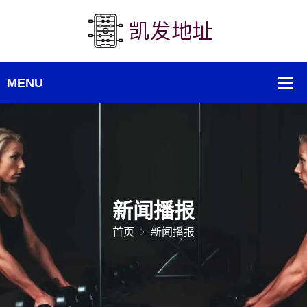
新闻播报
首页
新闻播报