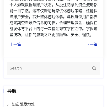
个人游戏数据与账户状态，从投注记录到资金流动都
能一目了然。这不仅帮助玩家优化游戏策略，还能保
障账户安全，提升整体游戏体验。建议每位用户都养
成定期查看账户信息的习惯，合理管理资金，确保在
凯发体育平台上的每一次投注都在掌控之中。掌握这
些技巧，让你的游戏之路更加顺畅、安全、愉快。
上一篇
下一篇
导航
知道
凯发地址