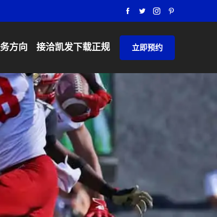
务方向
接洽
凯发下载正规
立即预约