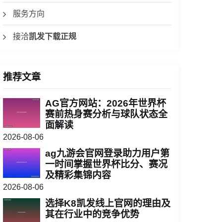
服务方向
接洽
凯发下载正规
推荐文章
AG官方网站：2026年世界杯
赛前热身赛分析与球队状态全
面解读
2026-08-06
ag九游会官网登录助力用户第
一时间掌握世界杯比分、赛况
及精彩集锦内容
2026-08-06
选择K8凯发线上官网的理由及
其在行业中的竞争优势