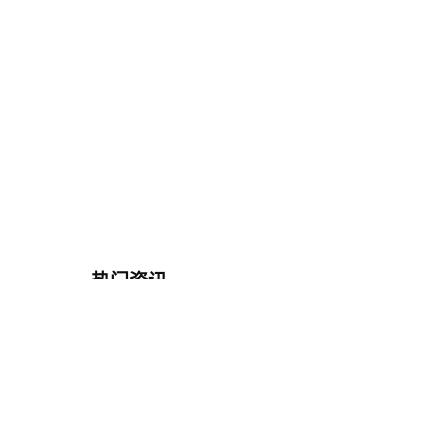
热门资讯
号小区D