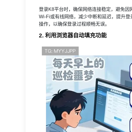
登录K8平台时，确保网络连接稳定，避免因
Wi-Fi或有线网络，减少中断和延迟，提
操作，以确保登录过程顺畅无误。
2. 利用浏览器自动填充功能