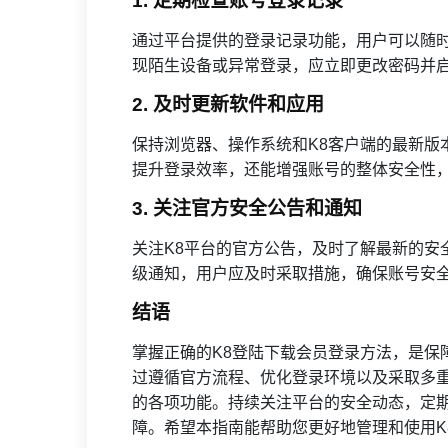
1. 定期检查账号登录记录
通过平台提供的登录记录功能，用户可以随
现陌生设备或异常登录，应立即更改密码并
2. 及时更新软件和应用
保持浏览器、操作系统和K8客户端的最新版
提升登录效率，还能增强账号的整体安全性
3. 关注官方安全公告和通知
关注K8平台的官方公告，及时了解最新的安
级通知，用户应及时采取措施，确保账号安
结语
掌握正确的K8登陆下载会员登录方法，是保
过遵循官方流程、优化登录环境以及采取多重
的各项功能。持续关注平台的安全动态，定
障。希望本指南能帮助您更好地管理和使用K