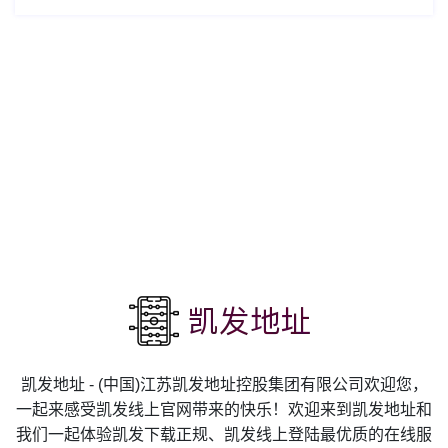
凯发地址 - (中国)江苏凯发地址控股集团有限公司欢迎您，
一起来感受凯发线上官网带来的快乐！欢迎来到凯发地址和
我们一起体验凯发下载正规、凯发线上登陆最优质的在线服