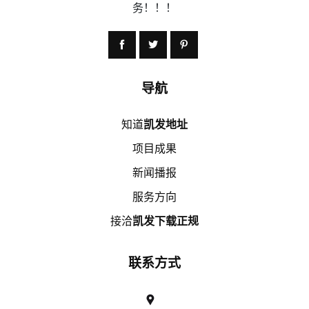
务！！！
导航
知道
凯发地址
项目成果
新闻播报
服务方向
接洽
凯发下载正规
联系方式